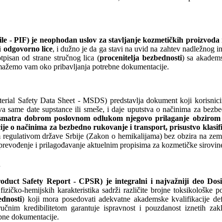
e - PIF) je neophodan uslov za stavljanje kozmetičkih proizvoda n
i
odgovorno lice
, i dužno je da ga stavi na uvid na zahtev nadležnog i
otpisan od strane stručnog lica (
procenitelja bezbednosti
) sa akadem
ažemo vam oko pribavljanja potrebne dokumentacije.
terial Safety Data Sheet - MSDS) predstavlja dokument koji korisnici
va same date supstance ili smeše, i daje uputstva o načinima za bezb
ko smatra dobrom poslovnom odlukom njegovo prilaganje obzirom
je o načinima za bezbedno rukovanje i transport, prisustvo klasifi
ćom regulativom države Srbije (Zakon o hemikalijama) bez obzira na z
i prevođenje i prilagođavanje aktuelnim propisima za kozmetičke sirovin
a
oduct Safety Report - CPSR) je integralni i najvažniji deo Dos
izičko-hemijskih karakteristika sadrži različite brojne toksikološke
ednosti
) koji mora posedovati adekvatne akademske kvalifikacije d
tručnim kredibilitetom garantuje ispravnost i pouzdanost iznetih 
bne dokumentacije.