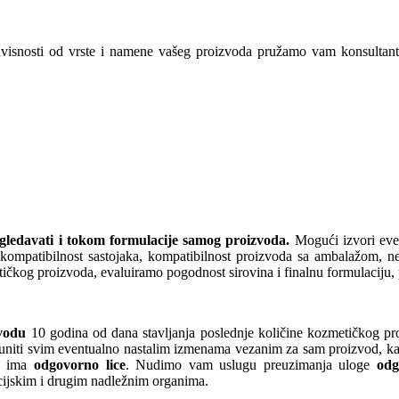
zavisnosti od vrste i namene vašeg proizvoda pružamo vam konsultant
ledavati i tokom formulacije samog proizvoda.
Mogući izvori event
a, kompatibilnost sastojaka, kompatibilnost proizvoda sa ambalažom, ne
kog proizvoda, evaluiramo pogodnost sirovina i finalnu formulaciju, 
zvodu
10 godina od dana stavljanja poslednje količine kozmetičkog pro
uniti svim eventualno nastalim izmenama vezanim za sam proizvod, ka
ima
odgovorno lice
. Nudimo vam uslugu preuzimanja uloge
odg
kcijskim i drugim nadležnim organima.