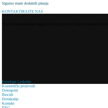
Sigurno imate dodatnih pitanja
KONTAKTIRAJTE NAS
Stručne konsultantske usluge iz oblasti procene rizika od upotrebe hem
Envelope
Linkedin
Kozmetički proizvodi
Detergenti
Biocidi
Hemikalije
Kontakt
ENG