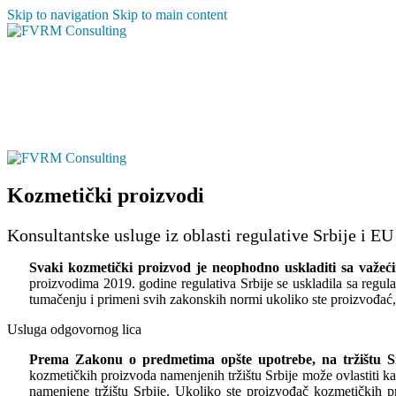
Skip to navigation
Skip to main content
Kozmetički proizvodi
Konsultantske usluge iz oblasti regulative Srbije i EU
Svaki kozmetički proizvod je neophodno uskladiti sa važeći
proizvodima 2019. godine regulativa Srbije se uskladila sa regu
tumačenju i primeni svih zakonskih normi ukoliko ste proizvođać, u
Usluga odgovornog lica
Prema Zakonu o predmetima opšte upotrebe, na tržištu Sr
kozmetičkih proizvoda namenjenih tržištu Srbije može ovlastiti k
namenjene tržištu Srbije. Ukoliko ste proizvođač kozmetičkih 