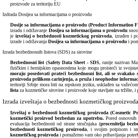
proizvode za teritoriju EU
Izdrada Dosijea sa informacijama o proizvodu
Dosije sa informacijama o proizvodu (Product Information Fil
izradu i održavanje
Dosijea sa informacijama o proizvodu
snos
je
izveštaj o bezbednosti kozmetickog proizvoda
, izrađen i p
izrade i održavanja
Dosijea sa informacijama o proizvodu
i pom
Izrada bezbednosnih listova (SDS) za sirovine
Bezbednosni list
(
Safety Data Sheet - SDS
, ranije nazivan Ma
fizičkim i hemijskim opasnostima koje mogu proisteći iz svojsta
moraju posedovati prateći bezbednosni list, ali se svaka
proizvoda prilikom carinjenja, a pruža i neophodne informaci
teritoriji Srbije mora biti na srpskom jeziku, usklađen sa važe
lista
za kozmetičke sirovine i proizvode koje stavljate na tržište, 
Izrada izveštaja o bezbednosti kozmetičkog proizvod
Izveštaj o bezbednosti kozmetičkog proizvoda (Cosmetic Pr
kozmetički proizvod bezbedan za upotrebu.
Pored osnovnih f
evaluacija bezbednosti od strane stručnjaka (
procenitelja bezb
bezbednosti kozmetičkog proizvoda
, i svojim potpisom i s
kozmetičkog proizvoda
i pomažemo vam oko pribavljanja potre