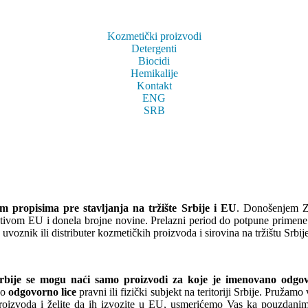
Kozmetički proizvodi
Detergenti
Biocidi
Hemikalije
Kontakt
ENG
SRB
m propisima pre stavljanja na tržište Srbije i EU
.
Donošenjem Za
lativom EU i donela brojne novine. Prelazni period do potpune primen
voznik ili distributer kozmetičkih proizvoda i sirovina na tržištu Srbij
bije se mogu naći samo proizvodi za koje je imenovano odgov
ao
odgovorno lice
pravni ili fizički subjekt na teritoriji Srbije. Pruž
proizvoda i želite da ih izvozite u EU, usmerićemo Vas ka pouzdani