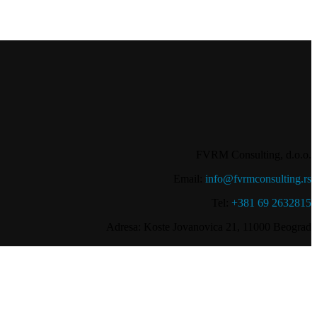
FVRM Consulting, d.o.o.
Email:
info@fvrmconsulting.rs
Tel:
+381 69 2632815
Adresa: Koste Jovanovica 21, 11000 Beograd