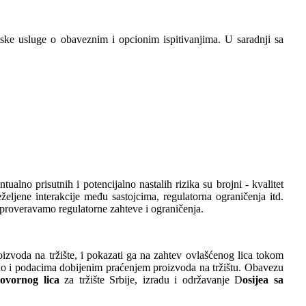
ske usluge o obaveznim i opcionim ispitivanjima. U saradnji sa
ualno prisutnih i potencijalno nastalih rizika su brojni - kvalitet
željene interakcije među sastojcima, regulatorna ograničenja itd.
proveravamo regulatorne zahteve i ograničenja.
izvoda na tržište, i pokazati ga na zahtev ovlašćenog lica tokom
o i podacima dobijenim praćenjem proizvoda na tržištu. Obavezu
ovornog lica
za tržište Srbije, izradu i održavanje D
osijea sa