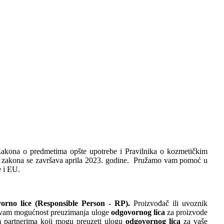
kona o predmetima opšte upotrebe i Pravilnika o kozmetičkim
e zakona se završava aprila 2023. godine.
Pružamo vam pomoć u
e i EU.
orno lice (Responsible Person - RP).
Proizvođač ili uvoznik
amo vam mogućnost preuzimanja uloge
odgovornog lica
za proizvode
m partnerima koji mogu preuzeti ulogu
odgovornog lica
za vaše