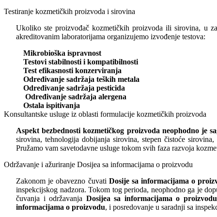
Testiranje kozmetičkih proizvoda i sirovina
Ukoliko ste proizvođač kozmetičkih proizvoda ili sirovina, u 
akreditovanim laboratorijama organizujemo izvođenje testova:
Mikrobioška ispravnost
Testovi stabilnosti i kompatibilnosti
Test efikasnosti konzerviranja
Određivanje sadržaja teških metala
Određivanje sadržaja pesticida
Određivanje sadržaja alergena
Ostala ispitivanja
Konsultantske usluge iz oblasti formulacije kozmetičkih proizvoda
Aspekt bezbednosti kozmetičkog proizvoda neophodno je sag
sirovina, tehnologija dobijanja sirovina, stepen čistoće sirovin
Pružamo vam savetodavne usluge tokom svih faza razvoja kozmetič
Održavanje i ažuriranje Dosijea sa informacijama o proizvodu
Zakonom je obavezno čuvati
Dosije sa informacijama o proi
inspekcijskog nadzora. Tokom tog perioda, neophodno ga je dop
čuvanja i održavanja
Dosijea sa informacijama o proizvodu
informacijama o proizvodu
, i posredovanje u saradnji sa inspe